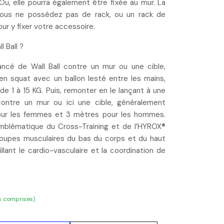
 Ou, elle pourra également être
fixée au mur
. La
vous ne possédez pas de rack, ou un rack de
ur y fixer votre accessoire.
 Ball ?
ancé de Wall Ball contre un mur ou une cible,
en squat
avec un ballon lesté entre les mains,
de 1 à 15 KG. Puis, remonter en le
lançant à une
contre un mur ou ici une cible, généralement
our les femmes et 3 mètres pour les hommes.
emblématique du
Cross-Training
et de
l’HYROX
®
groupes musculaires du
bas du corps
et du
haut
llant le
cardio-vasculaire
et la
coordination
de
s comprises)