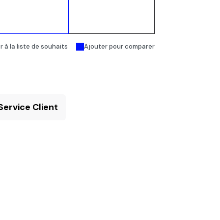
Ajouter au
Acheter
panier
maintenant
 à la liste de souhaits
Ajouter pour comparer
Service Client