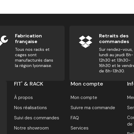
Fabrication
Retraits des
française
commandes
Tous nos racks et
Sur rendez-vous,
cages sont
lundi au jeudi 8h-
manufacturés dans
12h30 et 13h30-
la région lyonnaise.
16h30 et le vendr
de 8h-13h30.
FIT' & RACK
Mon compte
In
À propos
Mon compte
Men
Nos réalisations
Suivre ma commande
Ser
Con
Suivi des commandes
FAQ
de
Notre showroom
Services