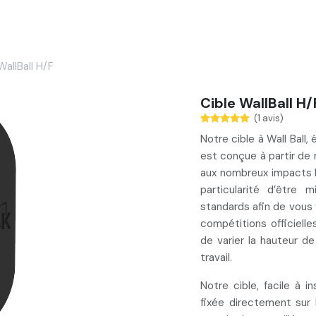
Services
Nos réalisations
Blog
Contact
WallBall H/F
Cible WallBall H/
(1 avis)
Notre cible à Wall Ball
est conçue à partir de
aux nombreux impacts l
particularité d’être
m
standards afin de vous 
compétitions officielle
de varier la hauteur d
travail.
Notre cible, facile à i
fixée
directement sur 