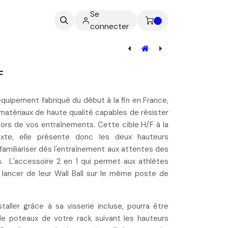
Se
ez-nous
0
connecter
Poutre Déportée Rack
F
, équipement
fabriqué du début à la fin en France
,
matériaux de haute qualité
capables de résister
ors de vos entraînements. Cette cible H/F à la
ixte
, elle présente donc les deux hauteurs
familiariser dès l'entraînement aux attentes des
s. L'
accessoire 2 en 1
qui permet aux athlètes
e lancer de leur Wall Ball sur le même poste de
nstaller grâce à sa
visserie incluse
, pourra être
le poteaux de votre rack
suivant les hauteurs