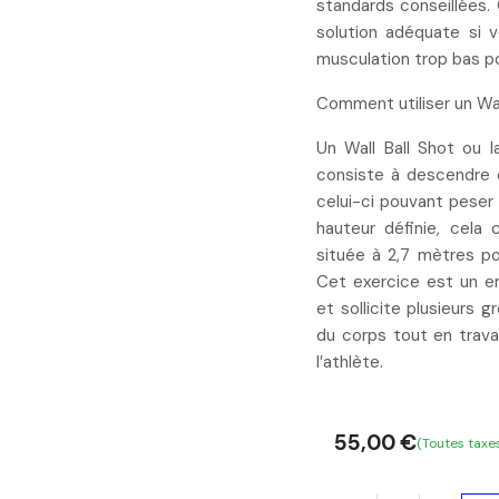
standards conseillées.
solution adéquate si 
musculation trop bas po
Comment utiliser un Wall
Un
Wall Ball Shot
ou l
consiste à
descendre 
celui-ci pouvant peser 
hauteur définie
, cela 
située à 2,7 mètres p
Cet exercice est un 
et sollicite plusieurs 
du corps tout
en travai
l’athlète.
55,00
€
(Toutes taxe