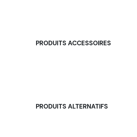
PRODUITS ACCESSOIRES
Kettlebell Entraînement Fonte Noir À Liseré
52,50
€
PRODUITS ALTERNATIFS
Barre De Sécurité
107,50
€