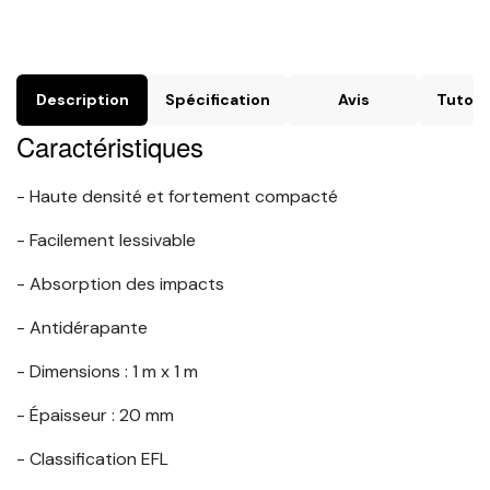
Description
Spécification
Avis
Tutorie
Caractéristiques
- Haute densité et fortement compacté
- Facilement lessivable
- Absorption des impacts
- Antidérapante
- Dimensions : 1 m x 1 m
- Épaisseur : 20 mm
- Classification EFL