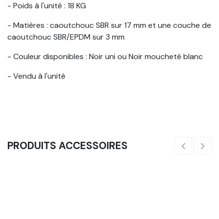
- Poids à l'unité : 18 KG
- Matières : caoutchouc SBR sur 17 mm et une couche de
caoutchouc SBR/EPDM sur 3 mm
- Couleur disponibles : Noir uni ou Noir moucheté blanc
- Vendu à l'unité
PRODUITS ACCESSOIRES
Angle De Pente Pour Dalle Lisse (Noir Moucheté Blanc)
30,50
€
3