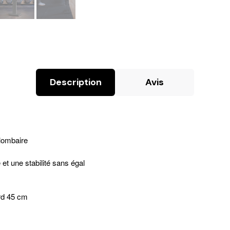
Description
Avis
 lombaire
et une stabilité sans égal
rd 45 cm