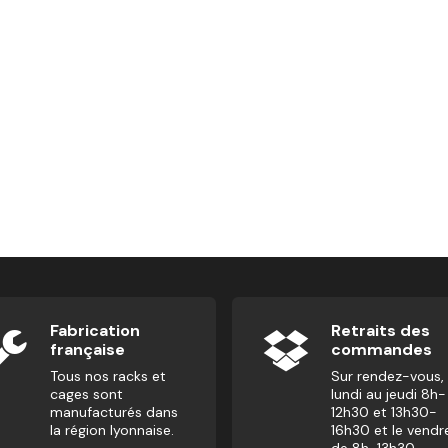
Noir Liseret & Impression Blanc)
Fabrication
Retraits des
française
commandes
Tous nos racks et
Sur rendez-vous,
cages sont
lundi au jeudi 8h-
manufacturés dans
12h30 et 13h30-
la région lyonnaise.
16h30 et le vendr