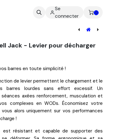
Se
ez-nous
0
connecter
[SAN-003] Sangle Yoke réglable (la paire)
ll Jack - Levier pour décharger
os barres en toute simplicité !
nction de levier permettent le
chargement
et le
 barres lourdes
sans effort excessif. Un
os séances axées
renforcement
,
musculation
et
 vos
complexes
en WODs. Économisez votre
 vous alors uniquement sur vos performances
 charge
!
e est
résistant
et capable de supporter des
s se déformer. Sa forme
ergonomique
et sa