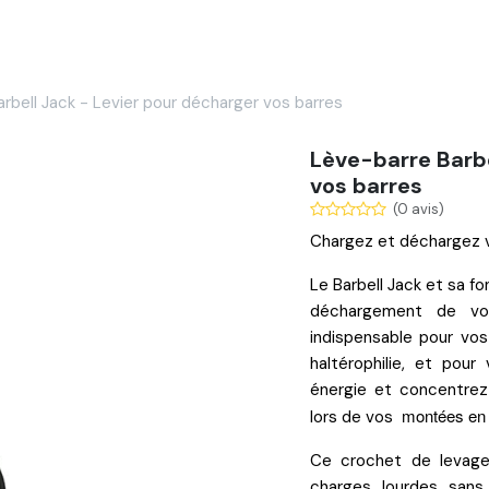
Services
Nos réalisations
Blog
Contact
rbell Jack - Levier pour décharger vos barres
Lève-barre Barbe
vos barres
(0 avis)
Chargez et déchargez v
Le
Barbell Jack
et sa fo
déchargement de vos
indispensable pour v
haltérophilie
, et pour
énergie et concentrez
montées en
lors de vos
Ce crochet de levag
charges lourdes san