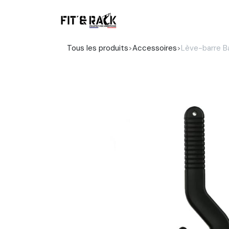
Se rendre au contenu
Boutique
Tous les produits
Accessoires
Lève-barre Ba