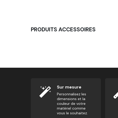
PRODUITS ACCESSOIRES
Poids Olympique - Entrainement 2.0 (5KG - 
29,17
€
Sur mesure
Personnalisez les
dimensions et la
couleur de votre
matériel comme
vous le souhaitez.