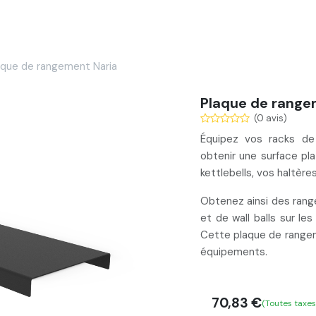
Services
Nos réalisations
Blog
Contact
aque de rangement Naria
Plaque de range
(0 avis)
Équipez vos racks d
obtenir une
surface
pl
kettlebells, vos haltèr
Obtenez ainsi des ran
et de wall balls sur le
Cette plaque de rangem
équipements.
70,83
€
(Toutes taxe