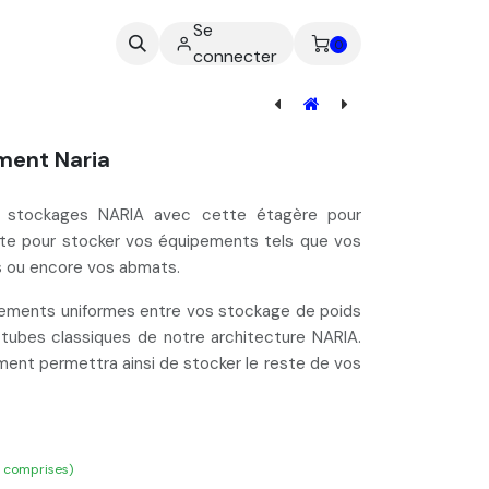
Se
ez-nous
0
connecter
Protection d'Étagère pour Rack de Stockage NARIA
ment Naria
e stockages NARIA avec cette étagère pour
ate pour
stocker vos équipements
tels que vos
es ou encore vos abmats.
gements uniformes entre vos stockage de poids
s tubes classiques de notre architecture NARIA.
ent permettra ainsi de stocker le reste de vos
s comprises)