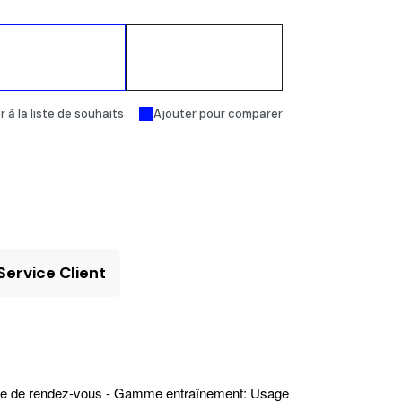
Ajouter au
Acheter
panier
maintenant
 à la liste de souhaits
Ajouter pour comparer
Service Client
rise de rendez-vous
- Gamme entraînement: Usage