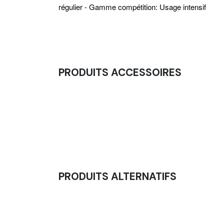
régulier
- Gamme compétition: Usage intensif
PRODUITS ACCESSOIRES
Support Matériel Naria (1M04)
65,00
€
PRODUITS ALTERNATIFS
Stockage Elastiques
32,50
€