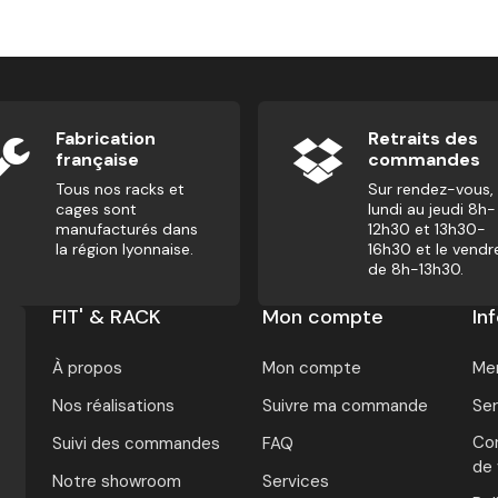
Fabrication
Retraits des
française
commandes
Tous nos racks et
Sur rendez-vous,
cages sont
lundi au jeudi 8h-
manufacturés dans
12h30 et 13h30-
la région lyonnaise.
16h30 et le vendr
de 8h-13h30.
FIT' & RACK
Mon compte
In
À propos
Mon compte
Men
Nos réalisations
Suivre ma commande
Ser
Con
Suivi des commandes
FAQ
de
Notre showroom
Services