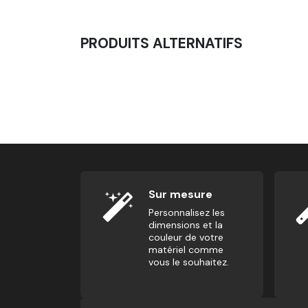
PRODUITS ALTERNATIFS
Rack De Stockage De Tapis À Roulettes
115,83
€
Sur mesure
Personnalisez les
dimensions et la
couleur de votre
matériel comme
vous le souhaitez.