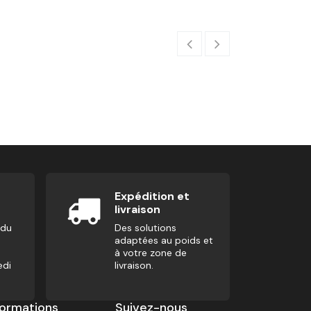
Stockage De 6 
60,00
€
Expédition et
livraison
 du
Des solutions
adaptées au poids et
à votre zone de
edi
livraison.
formations
Suivez-nous