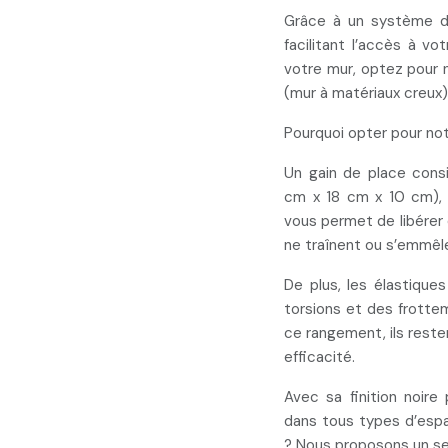
Grâce à un système 
facilitant l’accès à vo
votre mur, optez pour
(mur à matériaux creux)
Pourquoi opter pour no
Un
gain de place
consi
cm x 18 cm x 10 cm), 
vous permet de
libérer
ne traînent ou s’emmêl
De plus, les élastiqu
torsions et des frotte
ce rangement, ils reste
efficacité.
Avec sa finition noire
dans tous types d’espa
? Nous proposons un
se