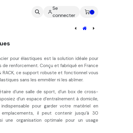
Se
ez-nous
0
connecter
[MAT-100] Rack de Stockage de tapis à roulettes
ques
cier pour élastiques est la
solution idéale pour
s
de renforcement.
Conçu et fabriqué en France
 & RACK, ce support robuste et fonctionnel vous
lastiques
sans les emmêler ni les abîmer
.
taire d’une salle de sport, d’un box de cross-
isposiez d’un espace d’entraînement à domicile,
indispensable pour garder votre matériel en
emplacements
, il peut contenir
jusqu’à 30
insi une organisation optimale pour un usage