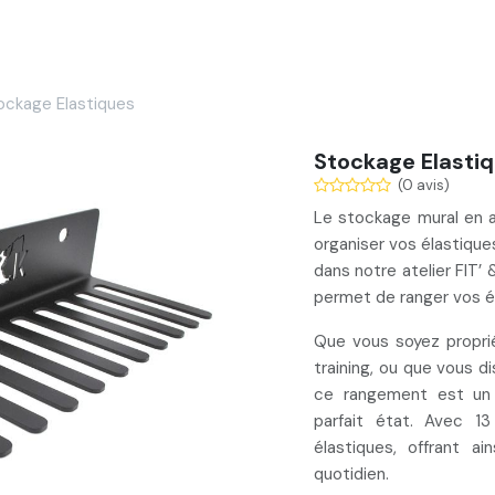
Services
Nos réalisations
Blog
Contact
ockage Elastiques
Stockage Elasti
(0 avis)
Le stockage mural en a
organiser vos élastique
dans notre atelier FIT’
permet de ranger vos é
Que vous soyez proprié
training, ou que vous d
ce rangement est un 
parfait état. Avec
13 
élastiques
, offrant a
quotidien.