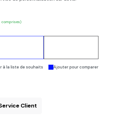
s comprises)
Ajouter au
Acheter
panier
maintenant
 à la liste de souhaits
Ajouter pour comparer
Service Client