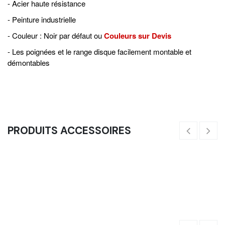
- Acier haute résistance
- Peinture industrielle
- Couleur : Noir par défaut ou
Couleurs sur Devis
- Les poignées et le range disque facilement montable et
démontables
PRODUITS ACCESSOIRES
Haltère Hexagonale Poignée Chromée Dumbbell - 1 À 50 Kg
Ke
(1KG)
Li
2,75
€
11