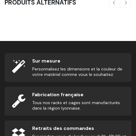
PRODUITS ALTERNATIFS
Sled En Tissu - Traineau De Puissance Souple
46,00
€
2
Sur mesure
Personnalisez les dimensions et la couleur de
votre matériel comme vous le souhaitez.
Fabrication française
Tous nos racks et cages sont manufacturés
dans la région lyonnaise.
Retraits des commandes