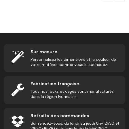
Corde À Sauter - Bleu - Compétition
15,25
€
10
Sur mesure
Personnalisez les dimensions et la couleur de
votre matériel comme vous le souhaitez.
Fabrication française
Tous nos racks et cages sont manufacturés
dans la région lyonnaise.
Retraits des commandes
Sur rendez-vous, du lundi au jeudi 8h-12h30 et
13h30-16h30 et le vendredi de 8h-13h30.