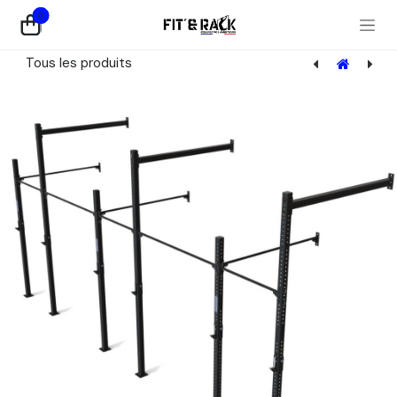
Se rendre au contenu
0
Tous les produits