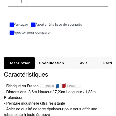
Ajouter au panier
Acheter maintenant
Partager
Ajouter à la liste de souhaits
Ajouter pour comparer
Description
Spécification
Avis
Particu
Caractéristiques
- Fabriqué en France
- Dimensions: 3,6m Hauteur / 7,20m Longueur / 1,88m
Profondeur
- Peinture industrielle ultra résistante
- Acier de qualité de forte épaisseur pour vous offrir une
robustesse à toute épreuve