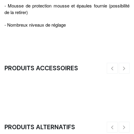
- Mousse de protection mousse et épaules fournie (possibilité
de la retirer)
- Nombreux niveaux de réglage
PRODUITS ACCESSOIRES
Poids Olympique - Entrainement 2.0 (5KG - Noir Liseret &
2
Impression Blanc)
29,17
€
PRODUITS ALTERNATIFS