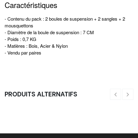
Caractéristiques
- Contenu du pack : 2 boules de suspension + 2 sangles + 2
mousquettons
- Diamètre de la boule de suspension : 7 CM
- Poids : 0,7 KG
- Matières : Bois, Acier & Nylon
- Vendu par paires
PRODUITS ALTERNATIFS
Corde Courte De Suspension
24,17
€
28