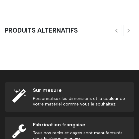
24,17
€
24
PRODUITS ALTERNATIFS
Poignée Multi Grip
89,00
€
3
Sur mesure
Personnalisez les dimensions et la couleur de
votre matériel comme vous le souhaitez.
Fabrication française
Tous nos racks et cages sont manufacturés
dans la région lyonnaise.