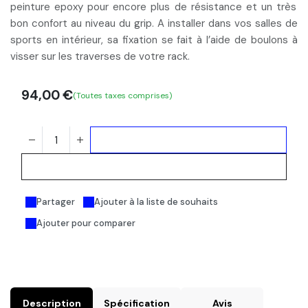
peinture epoxy
pour encore plus de
résistance
et un très
bon
confort
au niveau du grip. A installer dans vos salles de
sports
en intérieur
, sa fixation se fait à l’aide de boulons à
visser sur les traverses de votre rack.
94,00
€
(Toutes taxes comprises)
Ajouter au panier
Acheter maintenant
Partager
Ajouter à la liste de souhaits
Ajouter pour comparer
Description
Spécification
Avis