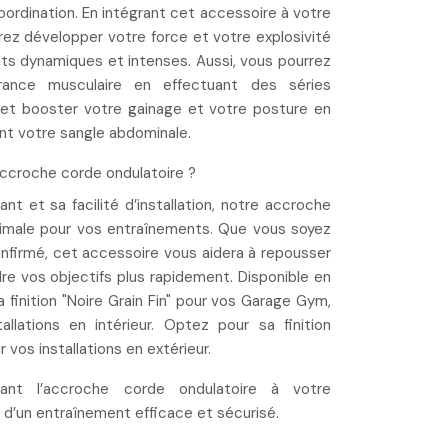
oordination
. En intégrant cet accessoire à votre
rez développer
votre force et votre explosivité
s dynamiques et intenses. Aussi, vous pourrez
rance musculaire en effectuant des séries
 et booster votre gainage et votre posture en
 votre sangle abdominale.
accroche corde ondulatoire ?
tant et sa
facilité d’installation
, notre accroche
timale pour vos entraînements. Que vous soyez
onfirmé
, cet accessoire vous aidera à repousser
re vos objectifs
plus rapidement. Disponible en
la finition "Noire Grain Fin" pour vos Garage Gym,
tallations en
intérieur
. Optez pour sa finition
r vos installations en
extérieur
.
nant
l’accroche corde ondulatoire à votre
z d’un entraînement
efficace et sécurisé
.