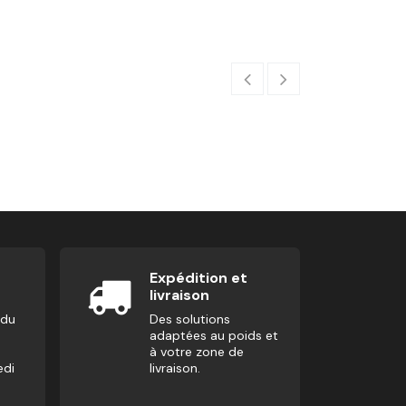
Poignée Multi 
89,00
€
Expédition et
livraison
 du
Des solutions
adaptées au poids et
à votre zone de
edi
livraison.