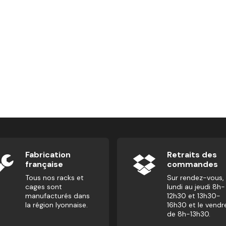
Fabrication
Retraits des
française
commandes
Tous nos racks et
Sur rendez-vous,
cages sont
lundi au jeudi 8h-
manufacturés dans
12h30 et 13h30-
la région lyonnaise.
16h30 et le vendr
de 8h-13h30.