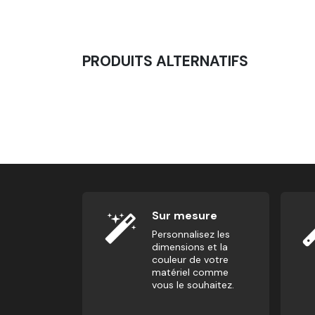
PRODUITS ALTERNATIFS
Barre De Traction Multi Grip
94,00
€
Sur mesure
Personnalisez les
dimensions et la
couleur de votre
matériel comme
vous le souhaitez.