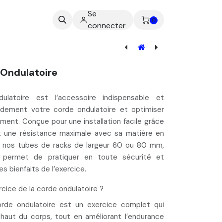
Se
ez-nous
0
connecter
Ondulatoire
ulatoire est l’accessoire
indispensable et
idement votre corde ondulatoire
et optimiser
ment. Conçue pour une installation facile grâce
t une résistance maximale avec sa matière en
c nos tubes de racks de largeur 60 ou 80 mm,
 permet de pratiquer en toute sécurité et
es bienfaits de l’exercice.
rcice de la corde ondulatoire ?
rde ondulatoire
est un
exercice complet
qui
u
haut du corps
, tout en améliorant l’
endurance