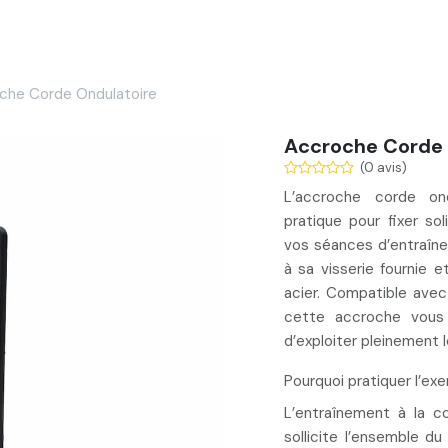
Services
Nos réalisations
Blog
Contact
che Corde Ondulatoire
Accroche Corde 
(0 avis)
L’accroche corde ond
pratique
pour fixer
sol
vos séances d’entraîne
à sa
visserie fournie
e
acier. Compatible ave
cette accroche vous
d’exploiter pleinement l
Pourquoi pratiquer l’exe
L’entraînement à la
co
sollicite l’ensemble d