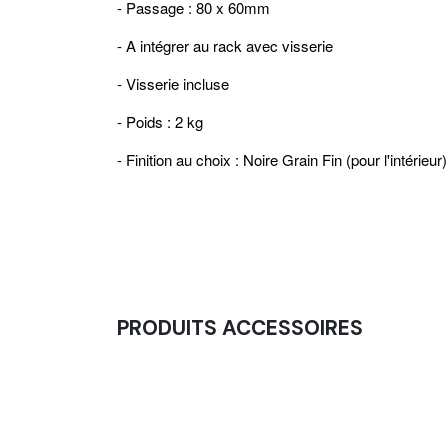
- Passage : 80 x 60mm
- A intégrer au rack avec visserie
- Visserie incluse
- Poids : 2 kg
- Finition au choix : Noire Grain Fin (pour l'intérieu
PRODUITS ACCESSOIRES
Corde Ondulatoire - Battle Rope - Entraîn
57,50
€