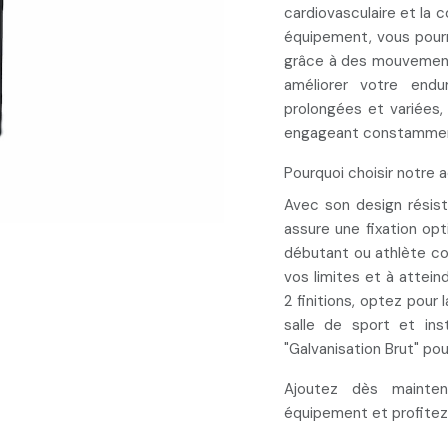
cardiovasculaire
et la
c
équipement, vous pour
grâce à des mouvement
améliorer votre endu
prolongées et variées,
engageant constamment
Pourquoi choisir notre 
Avec son design résis
assure une fixation op
débutant ou athlète c
vos limites et à
atteind
2 finitions, optez pour 
salle de sport et ins
"Galvanisation Brut" pou
Ajoutez
dès mainte
équipement et profite