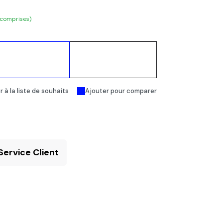
 comprises)
Ajouter au
Acheter
panier
maintenant
 à la liste de souhaits
Ajouter pour comparer
Service Client