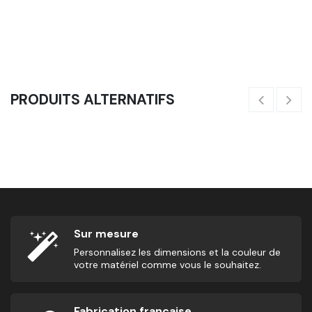
Cible WallBall H/F (Galvanisation Brut)
15
55,00
€
PRODUITS ALTERNATIFS
Barre De Traction - Gousset
55,00
€
14
Sur mesure
Personnalisez les dimensions et la couleur de
votre matériel comme vous le souhaitez.
Fabrication française