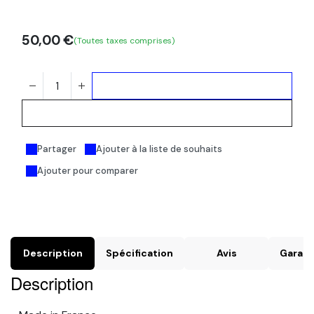
50,00
€
(Toutes taxes comprises)
Ajouter au panier
Acheter maintenant
Partager
Ajouter à la liste de souhaits
Ajouter pour comparer
Description
Spécification
Avis
Garant
Description