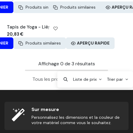
NIER
Produits similaires
Produits similaires
APERÇU RAPIDE
APERÇU R
Tapis de Yoga - Liège
20,83
€
NIER
Produits similaires
APERÇU RAPIDE
Affichage
0
de
3
résultats
Tous les produits sont chargés.
Liste de prix
Trier par
Sur mesure
Personnalisez les dimensions et la couleur de
votre matériel comme vous le souhaitez.