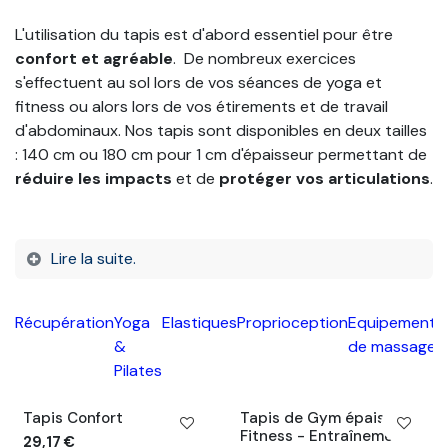
L'utilisation du tapis est d'abord essentiel pour être
confort et agréable
. De nombreux exercices
s'effectuent au sol lors de vos séances de yoga et
fitness ou alors lors de vos étirements et de travail
d'abdominaux. Nos tapis sont disponibles en deux tailles
: 140 cm ou 180 cm pour 1 cm d'épaisseur permettant de
réduire les impacts
et de
protéger vos articulations
.
Lire la suite.
Récupération
Yoga
Elastiques
Proprioception
Equipement
T
&
de massage
d
Pilates
s
Tapis Confort
Tapis de Gym épais
Fitness - Entraînement
29,17
€