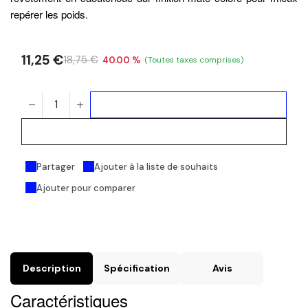
repérer les poids.
11,25
€
18,75
€
40.00 %
(Toutes taxes comprises)
Ajouter au panier
Acheter maintenant
Partager
Ajouter à la liste de souhaits
Ajouter pour comparer
Description
Spécification
Avis
Caractéristiques