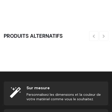
Pinces - La Paire
5,83
€
3
PRODUITS ALTERNATIFS
Pack De Poids Additionnels - Compétition
Po
143,10
€
159,00
€
10
Sur mesure
Personnalisez les dimensions et la couleur de
votre matériel comme vous le souhaitez.