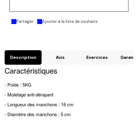
Acheter maintenant
Partager
Ajouter à la liste de souhaits
Description
Avis
Exercices
Garanti
Caractéristiques
- Poids : 5KG
- Moletage anti-dérapant
- Longueur des manchons : 16 cm
- Diamètre des manchons : 5 cm