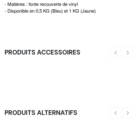
- Matières : fonte recouverte de vinyl
- Disponible en 0,5 KG (Bleu) et 1 KG (Jaune)
PRODUITS ACCESSOIRES
Bande Élastique Tissu Longue Fit' Band Renforcement - XS À L
(XS - Vert)
5,
10,00
€
PRODUITS ALTERNATIFS
Haltère Hexagonale Poignée Chromée Dumbbell - 1 À 50 Kg
41