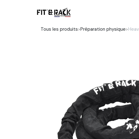
Se rendre au contenu
Boutique
Tous les produits
Préparation physique
Heav