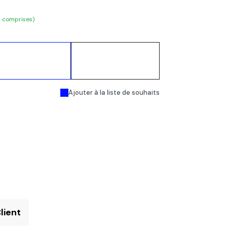
s comprises)
Ajouter au
Acheter
panier
maintenant
Ajouter à la liste de souhaits
lient