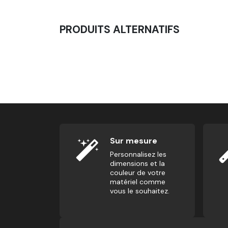
PRODUITS ALTERNATIFS
Corde À Sauter Lestée - Heavy Speed Rope
41,67
€
Sur mesure
Personnalisez les
dimensions et la
couleur de votre
matériel comme
vous le souhaitez.