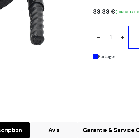
33,33
€
(Toutes taxe
Partager
cription
Avis
Garantie & Service C