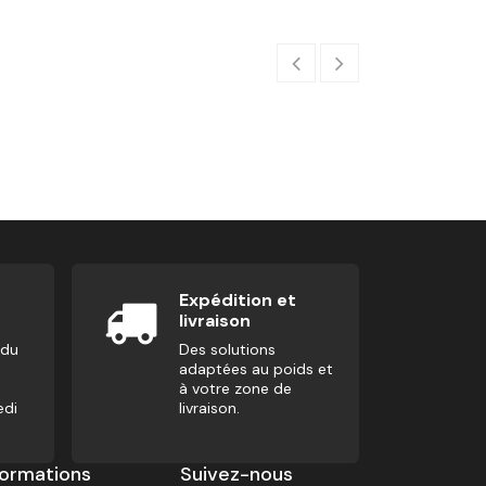
Heavy Corde À 
25,00
€
Expédition et
livraison
 du
Des solutions
adaptées au poids et
à votre zone de
edi
livraison.
formations
Suivez-nous