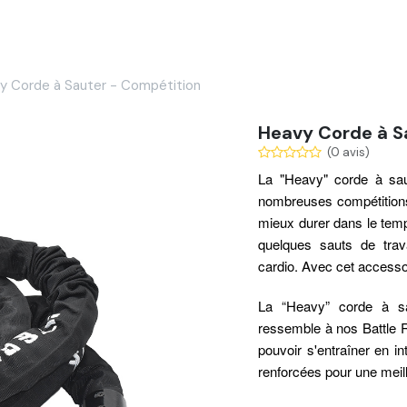
Services
Nos réalisations
Blog
Contact
y Corde à Sauter - Compétition
Heavy Corde à S
(0 avis)
La "Heavy" corde à sa
nombreuses compétitions
mieux durer dans le tem
quelques sauts de trav
cardio. Avec cet accesso
La “Heavy” corde à s
ressemble à nos Battle R
pouvoir s'entraîner en i
renforcées pour une meille