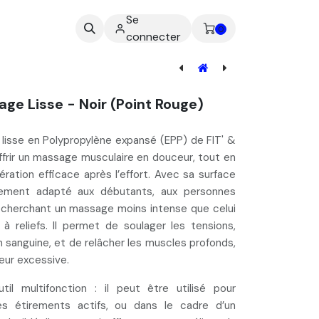
Se
ez-nous
0
connecter
ge Lisse - Noir (Point Rouge)
lisse en Polypropylène expansé (EPP) de FIT' &
frir
un massage musculaire en douceur
, tout en
ration efficace après l’effort. Avec sa surface
ièrement
adapté aux débutants, aux personnes
recherchant un massage moins intense
que celui
 à reliefs. Il permet de soulager les tensions,
on sanguine, et de relâcher les muscles profonds,
eur excessive.
il multifonction : il peut être utilisé pour
es étirements actifs, ou dans le cadre d’un