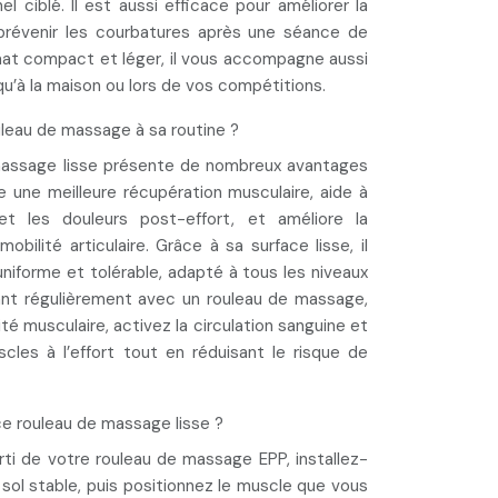
el ciblé. Il est aussi efficace pour
améliorer la
prévenir les courbatures
après une séance de
mat compact et léger, il vous accompagne aussi
 qu’à la maison ou lors de vos compétitions.
uleau de massage à sa routine ?
 massage lisse présente de nombreux avantages
se une meilleure récupération
musculaire,
aide à
 et les douleurs
post-effort, et
améliore la
 mobilité
articulaire. Grâce à sa surface lisse, il
niforme et tolérable
, adapté à tous les niveaux
llant régulièrement avec un rouleau de massage,
ité musculaire, activez la circulation sanguine et
les à l’effort tout en réduisant le risque de
ce rouleau de massage lisse ?
parti de votre rouleau de massage EPP, installez-
 sol stable, puis
positionnez le muscle que vous