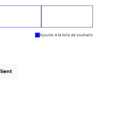
Ajouter au
Acheter
panier
maintenant
Ajouter à la liste de souhaits
lient