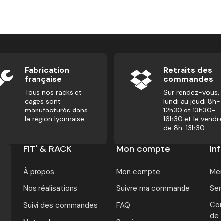
Fabrication
Retraits des
française
commandes
Tous nos racks et
Sur rendez-vous,
cages sont
lundi au jeudi 8h-
manufacturés dans
12h30 et 13h30-
la région lyonnaise.
16h30 et le vendr
de 8h-13h30.
FIT' & RACK
Mon compte
In
À propos
Mon compte
Men
Nos réalisations
Suivre ma commande
Ser
Con
Suivi des commandes
FAQ
de