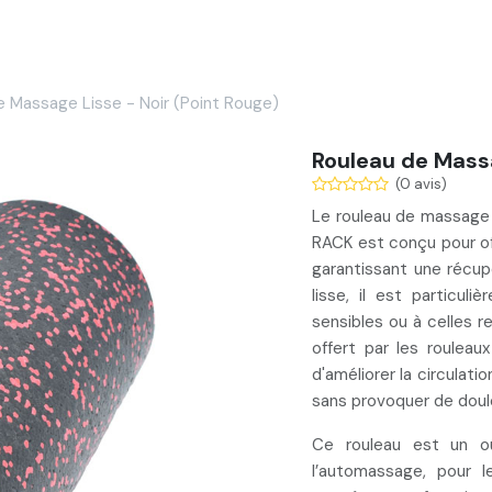
Services
Nos réalisations
Blog
Contact
e Massage Lisse - Noir (Point Rouge)
Rouleau de Massa
(0 avis)
Le rouleau de massage 
RACK est conçu pour of
garantissant une récupé
lisse, il est particul
sensibles ou à celles 
offert par les rouleaux
d'améliorer la circulati
sans provoquer de doul
Ce rouleau est un out
l’automassage, pour l