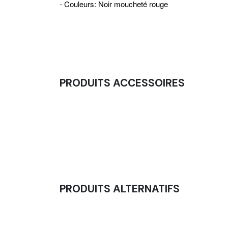
- Couleurs: Noir moucheté rouge
PRODUITS ACCESSOIRES
Squat Block - Cale Pied Squat
15,00
€
PRODUITS ALTERNATIFS
Balle De Massage