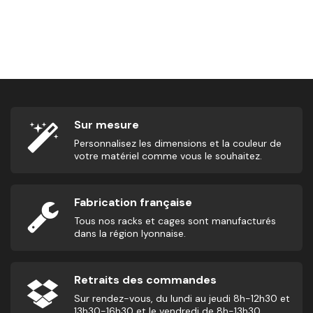
Housse De Rénovation Pour Box Jump
45,00
€
2,
Sur mesure
Personnalisez les dimensions et la couleur de
votre matériel comme vous le souhaitez.
Fabrication française
Tous nos racks et cages sont manufacturés
dans la région lyonnaise.
Retraits des commandes
Sur rendez-vous, du lundi au jeudi 8h-12h30 et
13h30-16h30 et le vendredi de 8h-13h30.