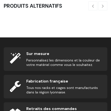
PRODUITS ALTERNATIFS
Cônes Souples - Balisage De Sol
3,75
€
8,
Sur mesure
Personnalisez les dimensions et la couleur de
votre matériel comme vous le souhaitez.
Fabrication française
Tous nos racks et cages sont manufacturés
dans la région lyonnaise.
Retraits des commandes