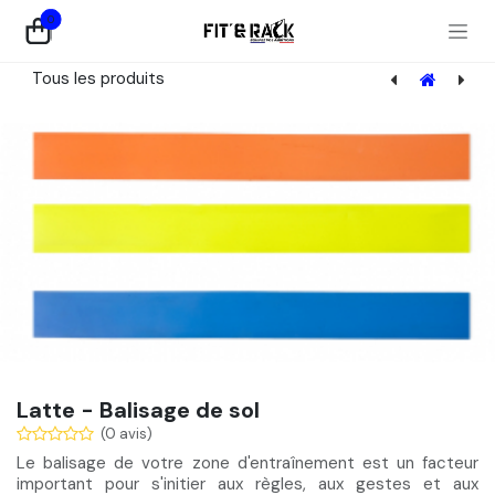
Se rendre au contenu
0
Tous les produits
[MAT-001] Crash Mat - La Paire
Latte - Balisage de sol
(0 avis)
Le
balisage de votre zone d'entraînement
est un facteur
important pour s'initier aux règles, aux gestes et aux