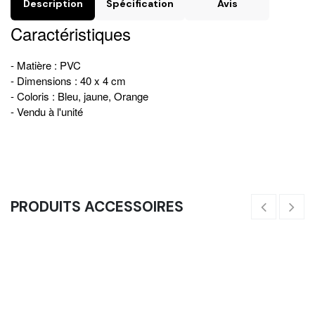
Description
Spécification
Avis
Caractéristiques
- Matière : PVC
- Dimensions : 40 x 4 cm
- Coloris : Bleu, jaune, Orange
- Vendu à l'unité
PRODUITS ACCESSOIRES
Cerceaux Hexagonaux Modulables - Echelle De Vitesse
35,00
€
10