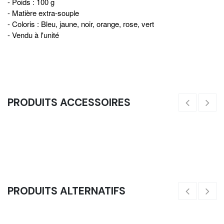
- Poids : 100 g
- Matière extra-souple
- Coloris : Bleu, jaune, noir, orange, rose, vert
- Vendu à l'unité
PRODUITS ACCESSOIRES
Cerceaux Hexagonaux Modulables - Echelle De Vitesse
35,00
€
10
PRODUITS ALTERNATIFS
Kit Cônes & Support - Balisage De Sol