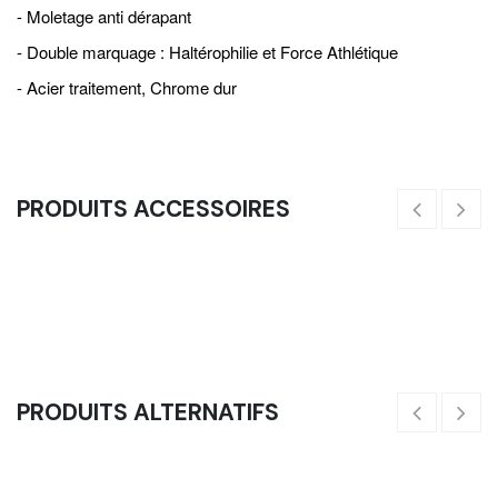
- Moletage anti dérapant
- Double marquage : Haltérophilie et Force Athlétique
- Acier traitement, Chrome dur
PRODUITS ACCESSOIRES
Pinces - La Paire
Wa
5,83
€
58
PRODUITS ALTERNATIFS
Barre Olympique - Entrainement 2.0 - 15Kg
170,00
€
20