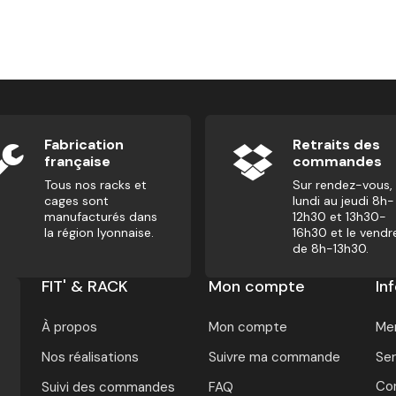
nal
Fabrication
Retraits des
française
commandes
Tous nos racks et
Sur rendez-vous,
cages sont
lundi au jeudi 8h-
manufacturés dans
12h30 et 13h30-
la région lyonnaise.
16h30 et le vendr
de 8h-13h30.
FIT' & RACK
Mon compte
In
À propos
Mon compte
Men
Nos réalisations
Suivre ma commande
Ser
Con
Suivi des commandes
FAQ