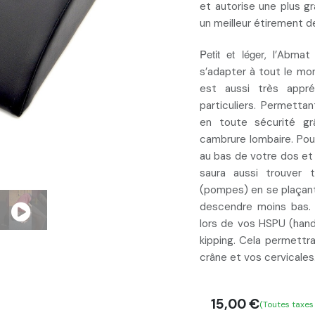
et autorise une
plus g
un
meilleur étirement d
Petit et léger
, l’Abmat
s’adapter à tout le mon
est aussi très appré
particuliers. Permettan
en toute sécurité g
cambrure lombaire
. Pou
au bas de votre dos
et
saura aussi trouver t
(pompes) en se
plaçan
descendre moins bas
lors de vos HSPU (hand
kipping. Cela permettr
crâne et vos cervicales
15,00
€
(Toutes taxes