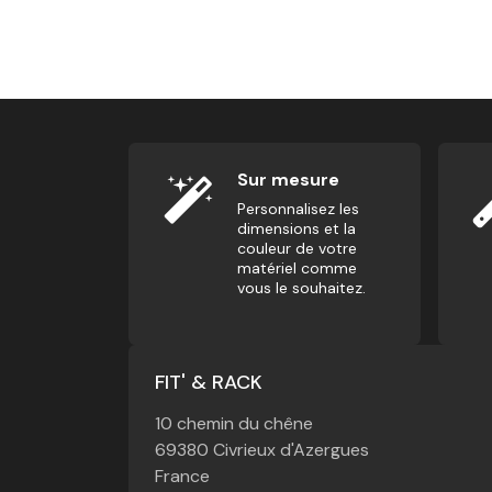
Ab Wheel - Roue De Renforcement Abdomi
12,50
€
Sur mesure
Personnalisez les
dimensions et la
couleur de votre
matériel comme
vous le souhaitez.
FIT' & RACK
10 chemin du chêne
69380 Civrieux d'Azergues
France