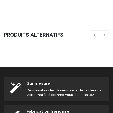
Bandes De Poignets Souples - Bracelets Éponge (Rouge)
8,25
€
11
PRODUITS ALTERNATIFS
Corde À Sauter - Entrainement
10,00
€
25
Sur mesure
Personnalisez les dimensions et la couleur de
votre matériel comme vous le souhaitez.
Fabrication française