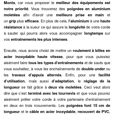
Monts
, car vous proposer le
meilleur des équipements est
notre priorité
.
Vous trouverez des
poignées en aluminium
moletées
afin d’avoir une
meilleure prise en main
et
un
grip
plus
efficace
. En plus de cela,
l’aluminium
à une
haute
résistance
à la sueur ce qui assure la
longévité
de votre corde
à sauter qui pourra alors vous accompagner
longtemps
sur
vos
entraînements les plus intenses
.
Ensuite, nous avons choisi de mettre un
roulement à billes en
acier inoxydable haute vitesse
, pour que vous puissiez
aisément faire
tous les types d’entraînements
et de sauts que
vous souhaitez, à vous les enchaînements de
double under
ou
les
travaux d’appuis alternés
. Enfin, pour une
facilité
d’utilisation
, mais aussi
d’adaptation
, le
réglage de la
longueur
se fait grâce à
deux vis moletées
. Ceci veut alors
dire que c’est
terminé avec les tournevis
et que vous pouvez
aisément prêter votre corde à votre partenaire d’entraînement
en deux en trois mouvements. Les
poignées font 15 cm de
longueur
et le
câble en acier inoxydable
,
recouvert de PVC
,