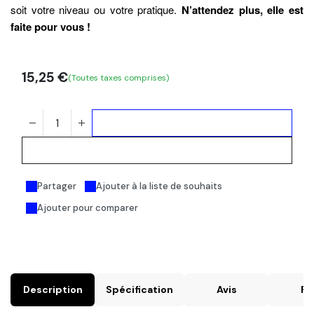
soit votre niveau ou votre pratique.
N’attendez plus, elle est
faite pour vous !
15,25
€
(Toutes taxes comprises)
Ajouter au panier
Acheter maintenant
Partager
Ajouter à la liste de souhaits
Ajouter pour comparer
Description
Spécification
Avis
FA