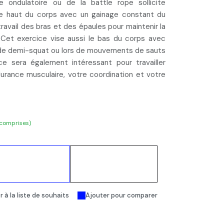
e ondulatoire ou de la battle rope sollicite
Le haut du corps avec un
gainage constant du
 travail des bras et des épaules pour maintenir la
et exercice vise aussi le bas du corps avec
 de demi-squat ou lors de mouvements de sauts
ce sera également intéressant pour travailler
durance musculaire, votre coordination et votre
 comprises)
Ajouter au
Acheter
panier
maintenant
 à la liste de souhaits
Ajouter pour comparer