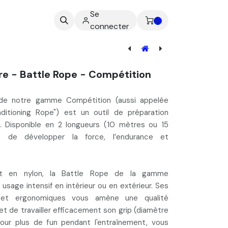
Se
ez-nous
0
connecter
[WOR-001] WORM 2/3 Places - Entrainement
e - Battle Rope - Compétition
e notre gamme Compétition (aussi appelée
ditioning Rope
") est un outil de préparation
e. Disponible en 2 longueurs (10 mètres ou 15
et de développer la
force
, l’
endurance
et
t en nylon, la Battle Rope de la gamme
usage intensif en intérieur ou en extérieur
. Ses
 et ergonomiques vous amène une qualité
met de
travailler efficacement son grip
(diamètre
ur plus de fun pendant l'entraînement, vous