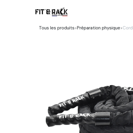
Se rendre au contenu
Boutique
Tous les produits
Préparation physique
Cord