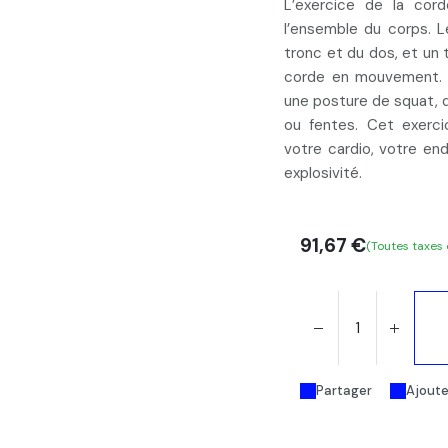
L’exercice de la cord
l’ensemble du corps. 
tronc et du dos
, et un
corde en mouvement. C
une
posture de squat,
ou fentes
. Cet exerci
votre cardio, votre en
explosivité.
91,67
€
(Toutes taxes
Partager
Ajouter