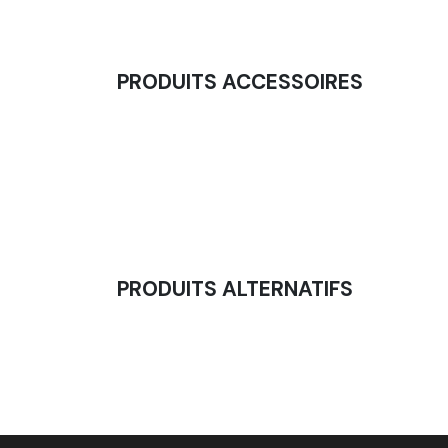
PRODUITS ACCESSOIRES
Accroche Corde Ondulatoire (Noire Grain F
41,67
€
PRODUITS ALTERNATIFS
Corde Ondulatoire - Battle Rope - Entraîn
57,50
€