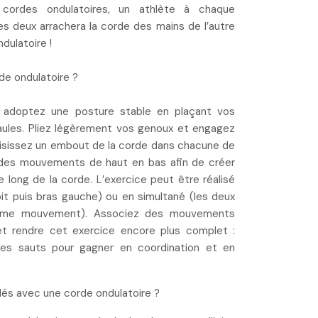
 cordes ondulatoires, un athlète à chaque
es deux arrachera la corde des mains de l’autre
ulatoire !
de ondulatoire ?
,
adoptez une posture stable
en plaçant vos
aules. Pliez légèrement vos genoux et engagez
aisissez un embout de la corde dans chacune de
z des mouvements de haut en bas afin de
créer
e long de la corde
. L’exercice peut être réalisé
oit puis bras gauche) ou en simultané (les deux
ême mouvement). Associez des mouvements
 et rendre cet exercice encore plus complet :
des sauts pour
gagner en coordination et en
lés avec une corde ondulatoire ?