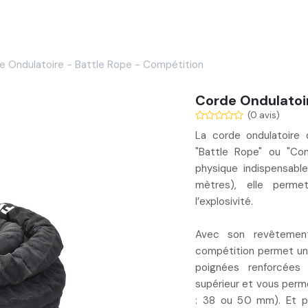
Services
Nos réalisations
Blog
Contact
e Ondulatoire - Battle Rope - Compétition
Corde Ondulatoir
(0 avis)
La
corde ondulatoire
d
"
Battle Rope
" ou "
Con
physique indispensabl
mètres), elle perm
l’
explosivité
.
Avec son revêtemen
compétition permet un
poignées renforcées
supérieur et vous per
: 38 ou 50 mm). Et po