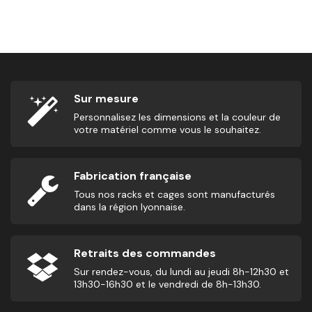
Housse De Rénovation Pour Wall Ball
26,00
€
2
Sur mesure
Personnalisez les dimensions et la couleur de
votre matériel comme vous le souhaitez.
Fabrication française
Tous nos racks et cages sont manufacturés
dans la région lyonnaise.
Retraits des commandes
Sur rendez-vous, du lundi au jeudi 8h-12h30 et
13h30-16h30 et le vendredi de 8h-13h30.