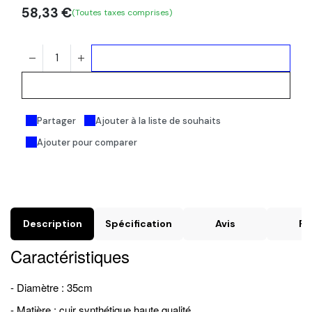
58,33
€
(Toutes taxes comprises)
Ajouter au panier
Acheter maintenant
Partager
Ajouter à la liste de souhaits
Ajouter pour comparer
Description
Spécification
Avis
FA
Caractéristiques
- Diamètre : 35cm
- Matière : cuir synthétique haute qualité