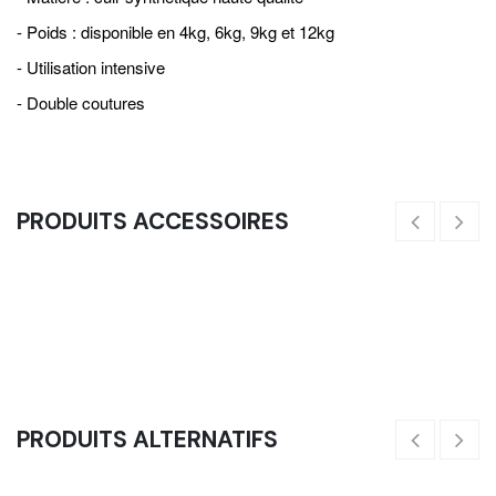
- Poids : disponible en 4kg, 6kg, 9kg et 12kg
- Utilisation intensive
- Double coutures
PRODUITS ACCESSOIRES
Cible WallBall (Noire Grain Fin)
Ci
41,67
€
55
PRODUITS ALTERNATIFS