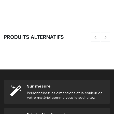
Balle De Massage (D60)
5,00
€
11
PRODUITS ALTERNATIFS
Balance D'équilibre
15,00
€
2,
Sur mesure
Personnalisez les dimensions et la couleur de
votre matériel comme vous le souhaitez.